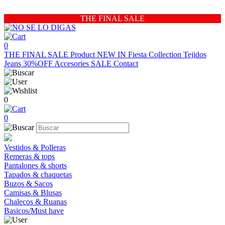
THE FINAL SALE
0
THE FINAL SALE
Product
NEW IN
Fiesta Collection
Tejidos
Jeans 30%OFF
Accesories
SALE
Contact
0
0
Vestidos & Polleras
Remeras & tops
Pantalones & shorts
Tapados & chaquetas
Buzos & Sacos
Camisas & Blusas
Chalecos & Ruanas
Basicos/Must have