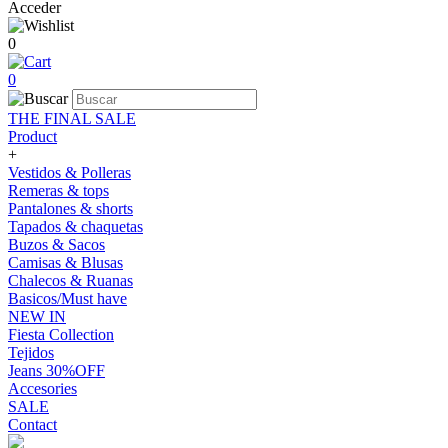
Acceder
0
0
THE FINAL SALE
Product
+
Vestidos & Polleras
Remeras & tops
Pantalones & shorts
Tapados & chaquetas
Buzos & Sacos
Camisas & Blusas
Chalecos & Ruanas
Basicos/Must have
NEW IN
Fiesta Collection
Tejidos
Jeans 30%OFF
Accesories
SALE
Contact