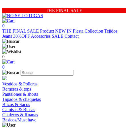
THE FINAL SALE
0
THE FINAL SALE
Product
NEW IN
Fiesta Collection
Tejidos
Jeans 30%OFF
Accesories
SALE
Contact
0
0
Vestidos & Polleras
Remeras & tops
Pantalones & shorts
Tapados & chaquetas
Buzos & Sacos
Camisas & Blusas
Chalecos & Ruanas
Basicos/Must have