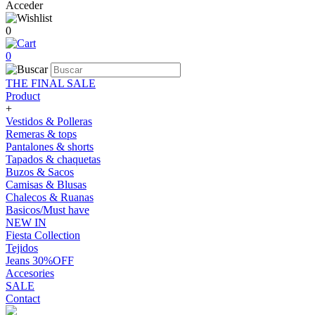
Acceder
0
0
THE FINAL SALE
Product
+
Vestidos & Polleras
Remeras & tops
Pantalones & shorts
Tapados & chaquetas
Buzos & Sacos
Camisas & Blusas
Chalecos & Ruanas
Basicos/Must have
NEW IN
Fiesta Collection
Tejidos
Jeans 30%OFF
Accesories
SALE
Contact