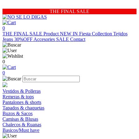
THE FINAL SALE
0
THE FINAL SALE
Product
NEW IN
Fiesta Collection
Tejidos
Jeans 30%OFF
Accesories
SALE
Contact
0
0
Vestidos & Polleras
Remeras & tops
Pantalones & shorts
Tapados & chaquetas
Buzos & Sacos
Camisas & Blusas
Chalecos & Ruanas
Basicos/Must have