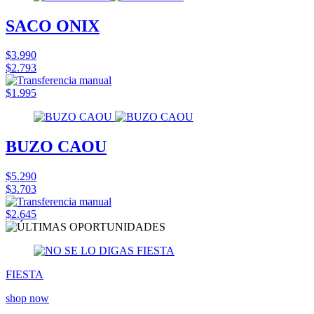
SACO ONIX
$3.990
$2.793
$1.995
BUZO CAOU
$5.290
$3.703
$2.645
FIESTA
shop now