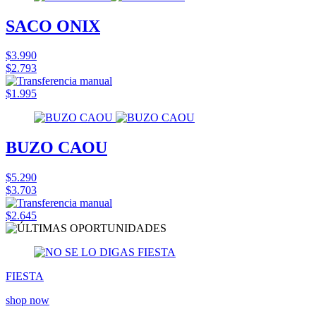
SACO ONIX
$3.990
$2.793
$1.995
BUZO CAOU
$5.290
$3.703
$2.645
FIESTA
shop now