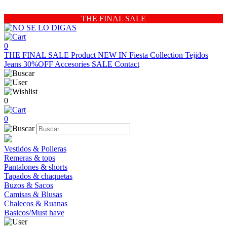
THE FINAL SALE
0
THE FINAL SALE
Product
NEW IN
Fiesta Collection
Tejidos
Jeans 30%OFF
Accesories
SALE
Contact
0
0
Vestidos & Polleras
Remeras & tops
Pantalones & shorts
Tapados & chaquetas
Buzos & Sacos
Camisas & Blusas
Chalecos & Ruanas
Basicos/Must have