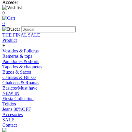
Acceder
0
0
THE FINAL SALE
Product
+
Vestidos & Polleras
Remeras & tops
Pantalones & shorts
Tapados & chaquetas
Buzos & Sacos
Camisas & Blusas
Chalecos & Ruanas
Basicos/Must have
NEW IN
Fiesta Collection
Tejidos
Jeans 30%OFF
Accesories
SALE
Contact