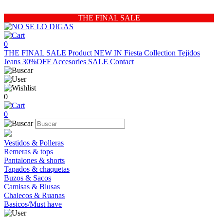
THE FINAL SALE
0
THE FINAL SALE
Product
NEW IN
Fiesta Collection
Tejidos
Jeans 30%OFF
Accesories
SALE
Contact
0
0
Vestidos & Polleras
Remeras & tops
Pantalones & shorts
Tapados & chaquetas
Buzos & Sacos
Camisas & Blusas
Chalecos & Ruanas
Basicos/Must have