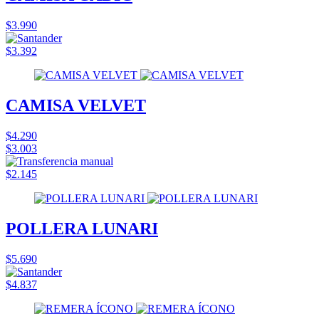
$3.990
$3.392
CAMISA VELVET
$4.290
$3.003
$2.145
POLLERA LUNARI
$5.690
$4.837