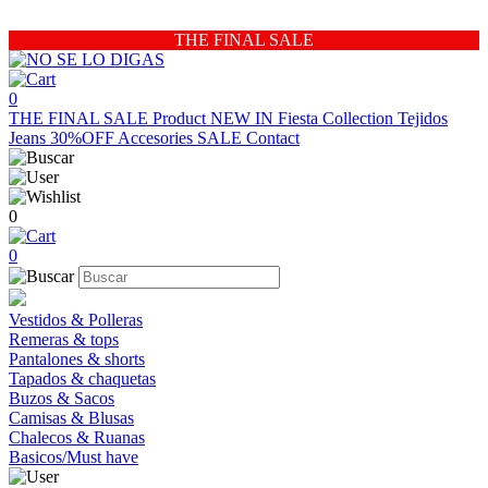
THE FINAL SALE
0
THE FINAL SALE
Product
NEW IN
Fiesta Collection
Tejidos
Jeans 30%OFF
Accesories
SALE
Contact
0
0
Vestidos & Polleras
Remeras & tops
Pantalones & shorts
Tapados & chaquetas
Buzos & Sacos
Camisas & Blusas
Chalecos & Ruanas
Basicos/Must have