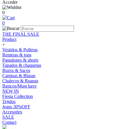
Acceder
0
0
THE FINAL SALE
Product
+
Vestidos & Polleras
Remeras & tops
Pantalones & shorts
Tapados & chaquetas
Buzos & Sacos
Camisas & Blusas
Chalecos & Ruanas
Basicos/Must have
NEW IN
Fiesta Collection
Tejidos
Jeans 30%OFF
Accesories
SALE
Contact