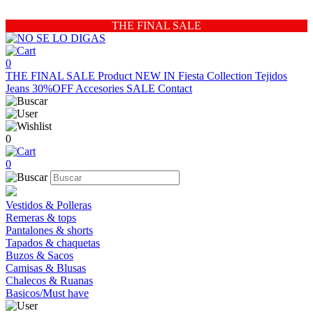
THE FINAL SALE
0
THE FINAL SALE
Product
NEW IN
Fiesta Collection
Tejidos
Jeans 30%OFF
Accesories
SALE
Contact
0
0
Vestidos & Polleras
Remeras & tops
Pantalones & shorts
Tapados & chaquetas
Buzos & Sacos
Camisas & Blusas
Chalecos & Ruanas
Basicos/Must have