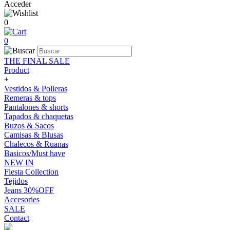
Acceder
0
0
THE FINAL SALE
Product
+
Vestidos & Polleras
Remeras & tops
Pantalones & shorts
Tapados & chaquetas
Buzos & Sacos
Camisas & Blusas
Chalecos & Ruanas
Basicos/Must have
NEW IN
Fiesta Collection
Tejidos
Jeans 30%OFF
Accesories
SALE
Contact