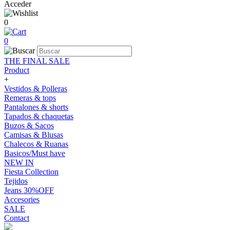
Acceder
0
0
THE FINAL SALE
Product
+
Vestidos & Polleras
Remeras & tops
Pantalones & shorts
Tapados & chaquetas
Buzos & Sacos
Camisas & Blusas
Chalecos & Ruanas
Basicos/Must have
NEW IN
Fiesta Collection
Tejidos
Jeans 30%OFF
Accesories
SALE
Contact