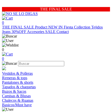
THE FINAL SALE
0
THE FINAL SALE
Product
NEW IN
Fiesta Collection
Tejidos
Jeans 30%OFF
Accesories
SALE
Contact
0
0
Vestidos & Polleras
Remeras & tops
Pantalones & shorts
Tapados & chaquetas
Buzos & Sacos
Camisas & Blusas
Chalecos & Ruanas
Basicos/Must have