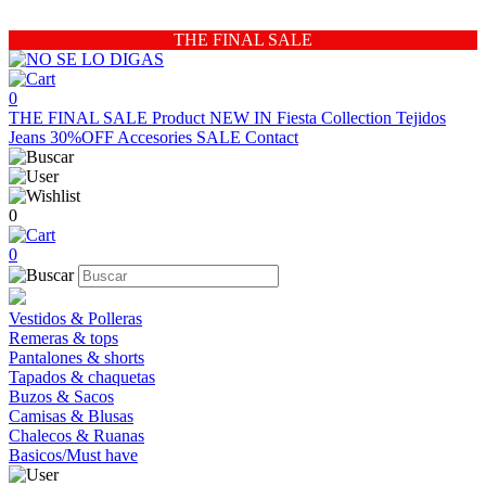
THE FINAL SALE
0
THE FINAL SALE
Product
NEW IN
Fiesta Collection
Tejidos
Jeans 30%OFF
Accesories
SALE
Contact
0
0
Vestidos & Polleras
Remeras & tops
Pantalones & shorts
Tapados & chaquetas
Buzos & Sacos
Camisas & Blusas
Chalecos & Ruanas
Basicos/Must have