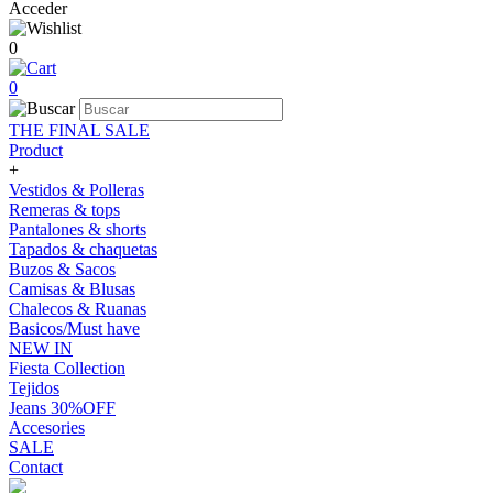
Acceder
0
0
THE FINAL SALE
Product
+
Vestidos & Polleras
Remeras & tops
Pantalones & shorts
Tapados & chaquetas
Buzos & Sacos
Camisas & Blusas
Chalecos & Ruanas
Basicos/Must have
NEW IN
Fiesta Collection
Tejidos
Jeans 30%OFF
Accesories
SALE
Contact