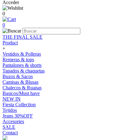
Acceder
0
0
THE FINAL SALE
Product
+
Vestidos & Polleras
Remeras & tops
Pantalones & shorts
Tapados & chaquetas
Buzos & Sacos
Camisas & Blusas
Chalecos & Ruanas
Basicos/Must have
NEW IN
Fiesta Collection
Tejidos
Jeans 30%OFF
Accesories
SALE
Contact