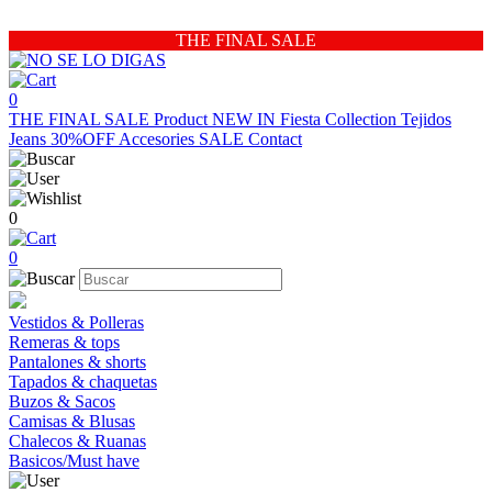
THE FINAL SALE
0
THE FINAL SALE
Product
NEW IN
Fiesta Collection
Tejidos
Jeans 30%OFF
Accesories
SALE
Contact
0
0
Vestidos & Polleras
Remeras & tops
Pantalones & shorts
Tapados & chaquetas
Buzos & Sacos
Camisas & Blusas
Chalecos & Ruanas
Basicos/Must have