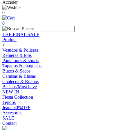
Acceder
0
0
THE FINAL SALE
Product
+
Vestidos & Polleras
Remeras & tops
Pantalones & shorts
Tapados & chaquetas
Buzos & Sacos
Camisas & Blusas
Chalecos & Ruanas
Basicos/Must have
NEW IN
Fiesta Collection
Tejidos
Jeans 30%OFF
Accesories
SALE
Contact