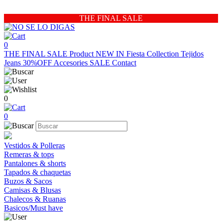
THE FINAL SALE
0
THE FINAL SALE
Product
NEW IN
Fiesta Collection
Tejidos
Jeans 30%OFF
Accesories
SALE
Contact
0
0
Vestidos & Polleras
Remeras & tops
Pantalones & shorts
Tapados & chaquetas
Buzos & Sacos
Camisas & Blusas
Chalecos & Ruanas
Basicos/Must have