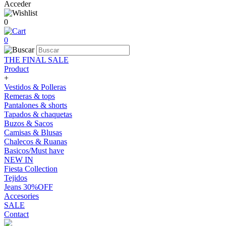
Acceder
0
0
THE FINAL SALE
Product
+
Vestidos & Polleras
Remeras & tops
Pantalones & shorts
Tapados & chaquetas
Buzos & Sacos
Camisas & Blusas
Chalecos & Ruanas
Basicos/Must have
NEW IN
Fiesta Collection
Tejidos
Jeans 30%OFF
Accesories
SALE
Contact