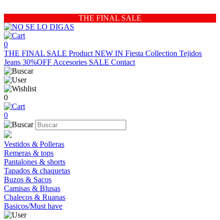
THE FINAL SALE
0
THE FINAL SALE
Product
NEW IN
Fiesta Collection
Tejidos
Jeans 30%OFF
Accesories
SALE
Contact
0
0
Vestidos & Polleras
Remeras & tops
Pantalones & shorts
Tapados & chaquetas
Buzos & Sacos
Camisas & Blusas
Chalecos & Ruanas
Basicos/Must have