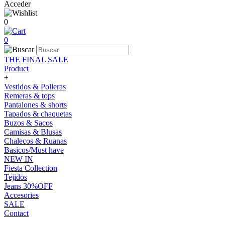
Acceder
0
0
THE FINAL SALE
Product
+
Vestidos & Polleras
Remeras & tops
Pantalones & shorts
Tapados & chaquetas
Buzos & Sacos
Camisas & Blusas
Chalecos & Ruanas
Basicos/Must have
NEW IN
Fiesta Collection
Tejidos
Jeans 30%OFF
Accesories
SALE
Contact