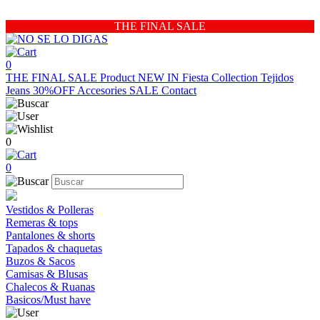
THE FINAL SALE
0
THE FINAL SALE
Product
NEW IN
Fiesta Collection
Tejidos
Jeans 30%OFF
Accesories
SALE
Contact
0
0
Vestidos & Polleras
Remeras & tops
Pantalones & shorts
Tapados & chaquetas
Buzos & Sacos
Camisas & Blusas
Chalecos & Ruanas
Basicos/Must have