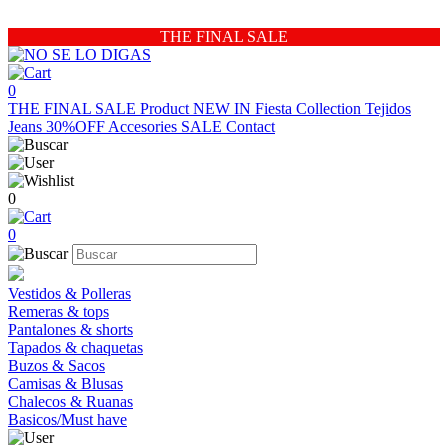
THE FINAL SALE
0
THE FINAL SALE
Product
NEW IN
Fiesta Collection
Tejidos
Jeans 30%OFF
Accesories
SALE
Contact
0
0
Vestidos & Polleras
Remeras & tops
Pantalones & shorts
Tapados & chaquetas
Buzos & Sacos
Camisas & Blusas
Chalecos & Ruanas
Basicos/Must have