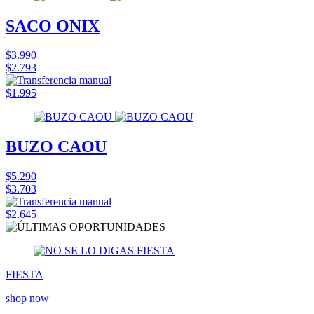
SACO ONIX
$3.990
$2.793
$1.995
BUZO CAOU
$5.290
$3.703
$2.645
FIESTA
shop now