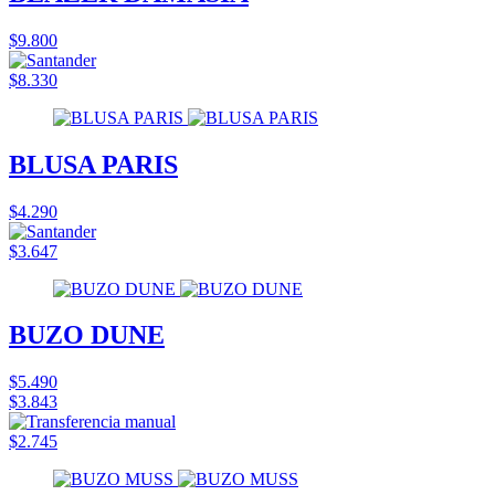
$9.800
$8.330
BLUSA PARIS
$4.290
$3.647
BUZO DUNE
$5.490
$3.843
$2.745