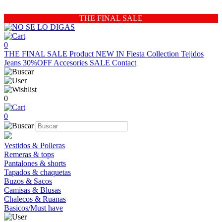
THE FINAL SALE
0
THE FINAL SALE
Product
NEW IN
Fiesta Collection
Tejidos
Jeans 30%OFF
Accesories
SALE
Contact
0
0
Vestidos & Polleras
Remeras & tops
Pantalones & shorts
Tapados & chaquetas
Buzos & Sacos
Camisas & Blusas
Chalecos & Ruanas
Basicos/Must have